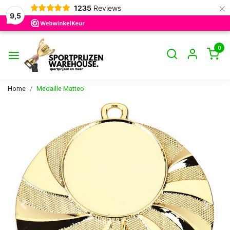
×
1235
Reviews
9,5
0
Home
Medaille Matteo
Vorige
Volge