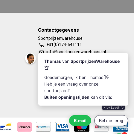
Contactgegevens
Sportprijzenwarehouse
+31(0)174-641111
info@sportprijzenwarehouse.nl
Kleine Woerdlaan 19
2671 CA - Naaldwijk
KvK Number: 63249286
BTW-number: NL002184030B77
Bankrekening: NL67RABO0125923279