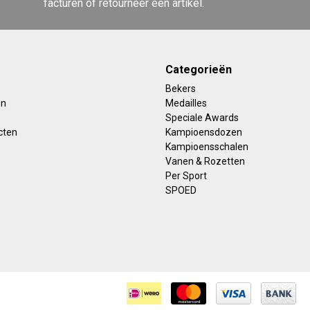
facturen of retourneer een artikel.
Categorieën
Bekers
en
Medailles
Speciale Awards
cten
Kampioensdozen
Kampioensschalen
Vanen & Rozetten
Per Sport
SPOED