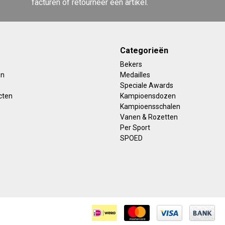
facturen of retourneer een artikel.
Categorieën
Bekers
en
Medailles
Speciale Awards
cten
Kampioensdozen
Kampioensschalen
Vanen & Rozetten
Per Sport
SPOED