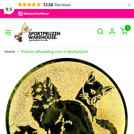
×
1238
Reviews
9,5
0
Home
Poezen afbeelding voor in Sportprijzen