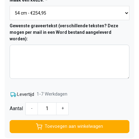
Maak een keuze:
*
Gewenste graveertekst (verschillende teksten? Deze
mogen per mail in een Word bestand aangeleverd
worden):
1-7 Werkdagen
Levertijd
Aantal
-
+
Toevoegen aan winkelwagen