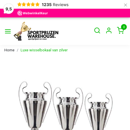
×
1235
Reviews
9,5
0
Home
Luxe wisselbokaal van zilver
Vorige
Volge