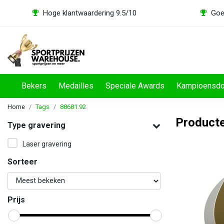
Hoge klantwaardering 9.5/10
Goe
Bekers
Medailles
Speciale Awards
Kampioensd
Home
Tags
88681.92
Product
Type gravering
Laser gravering
Sorteer
Prijs