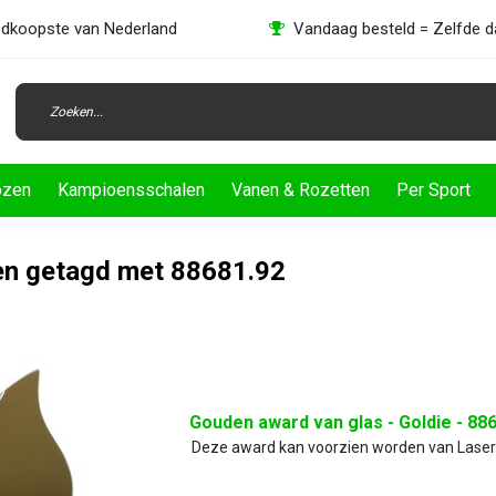
dkoopste van Nederland
Vandaag besteld = Zelfde 
ozen
Kampioensschalen
Vanen & Rozetten
Per Sport
en getagd met 88681.92
Gouden award van glas - Goldie - 88
Deze award kan voorzien worden van Laser