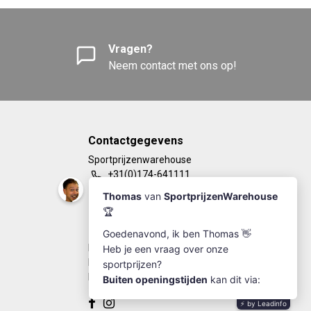
Vragen?
Neem contact met ons op!
Contactgegevens
Sportprijzenwarehouse
+31(0)174-641111
info@sportprijzenwarehouse.nl
Kleine Woerdlaan 19
2671 CA - Naaldwijk
KvK Number: 63249286
BTW-number: NL002184030B77
Bankrekening: NL67RABO0125923279