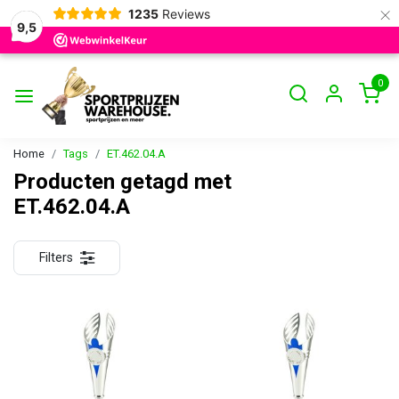
×
1235
Reviews
9,5
0
Home
Tags
ET.462.04.A
Producten getagd met
ET.462.04.A
Filters