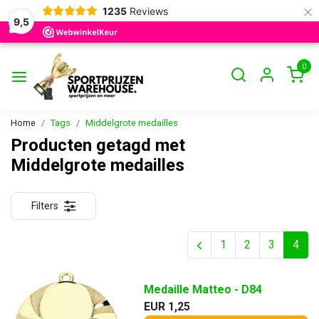
×
1235
Reviews
9,5
0
Home
Tags
Middelgrote medailles
Producten getagd met
Middelgrote medailles
Filters
1
2
3
4
Medaille Matteo - D84
EUR 1,25