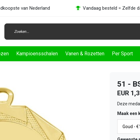
dkoopste van Nederland
Vandaag besteld = Zelfde 
ozen
Kampioensschalen
Vanen & Rozetten
Per Sport
51 - 
EUR 1,
Deze medail
Maak een 
Gewenste a