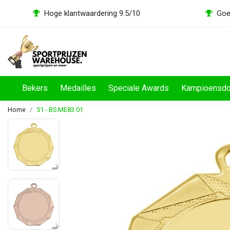
Hoge klantwaardering 9.5/10
Goe
Bekers
Medailles
Speciale Awards
Kampioensd
Home
51 - BS.ME83.01