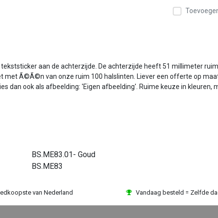
Toevoegen 
kststicker aan de achterzijde. De achterzijde heeft 51 millimeter ruim
et met Ã©Ã©n van onze ruim 100 halslinten. Liever een offerte op maat
kies dan ook als afbeelding: 'Eigen afbeelding'. Ruime keuze in kleuren
BS.ME83.01- Goud
BS.ME83
edkoopste van Nederland
Vandaag besteld = Zelfde d