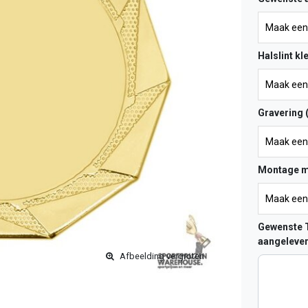
Halslint kl
Gravering 
Montage m
Gewenste T
aangelever
Afbeelding vergroten