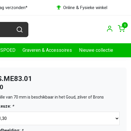
dag verzonden*
Online & Fysieke winkel
0
SPOED
Graveren & Accessoires
Nieuwe collectie
BS.ME83.01
30
le van 70 mm is beschikbaar in het Goud, zilver of Brons
keuze:
*
fbeelding:
*