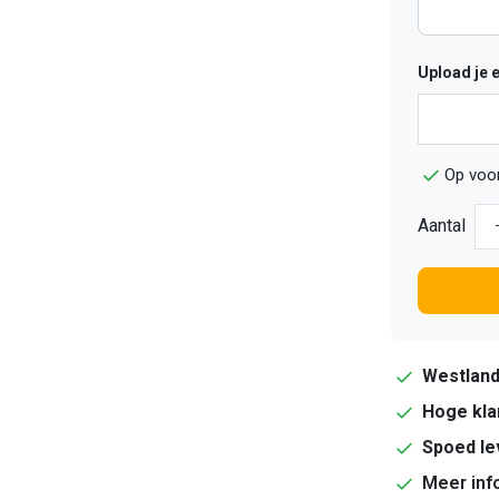
Upload je 
Op voo
Aantal
Westlan
Hoge kla
Spoed le
Meer inf