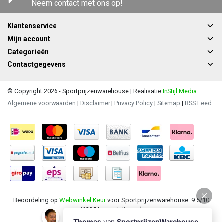
Neem contact met ons op!
Klantenservice
Mijn account
Categorieën
Contactgegevens
© Copyright 2026 - Sportprijzenwarehouse | Realisatie
InStijl Media
Algemene voorwaarden
|
Disclaimer
|
Privacy Policy
|
Sitemap
|
RSS Feed
Beoordeling op
Webwinkel Keur
voor Sportprijzenwarehouse: 9.5/10
(1235 beoordelingen)