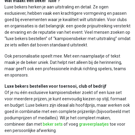
Wat maakt een beker ‘luxe’?
Luxe bekers herken je aan uitstraling en detail. Ze ogen
exclusiever, hebben vaak een krachtigere vormgeving en passen
goed bij evenementen waar je kwaliteit wilt uitstralen. Voor clubs
en organisaties is dat belangrijk: een goede prijsuitreiking versterkt
de ervaring en de reputatie van het event. Veel mensen zoeken op
“luxe bekers bestellen” of “kampioensbeker met uitstraling” omdat
ze iets willen dat boven standaard uitsteekt.
Ook personalisatie speelt mee. Met een naamplaatje of tekst
maak je de beker uniek. Dat helpt niet alleen bij de herinnering,
maar geeft ook een professionele indruk richting spelers, teams
en sponsors.
Luxe bekers bestellen voor toernooi, club of bedrijf
Of je nu één exclusieve kampioensbeker zoekt of een luxe set
voor meerdere prijzen, je kunt eenvoudig kiezen op stijl, formaat
en budget. Luxe bekers zijn ideaal als hoofdprijs, maar werken ook
goed in combinatie met een complete prijzenlijn (bijvoorbeeld met
podiumprijzen of medailles). Wil je het compleet maken,
combineer dan met
beker sets
of voeg
graveerplaatjes
toe voor
een persoonlijke afwerking.