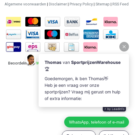
Algemene voorwaarden
|
Disclaimer
|
Privacy Policy
|
Sitemap
|
RSS Feed
Beoordeling op
Webwinkel Keur
voor Sportprijzenwarehouse: 9.5/10
(1235 beoordelingen)