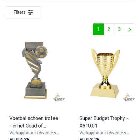
Filters
1
2
3
Voetbal schoen trofee
Super Budget Trophy -
- in het Goud of
X610.01
Antieklook
Verkrijgbaar in diverse varianten!
Verkrijgbaar in diverse varianten!
EUR 4,35
EUR 3,75