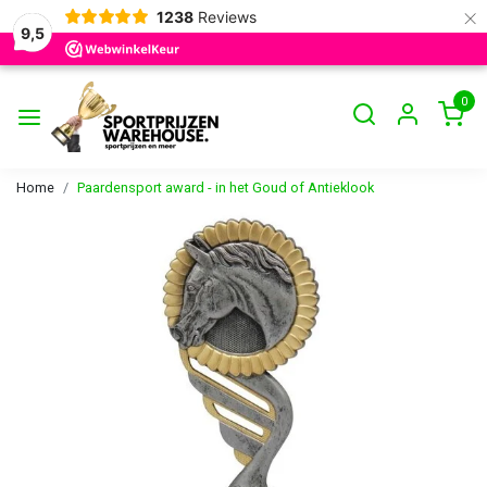
×
1238
Reviews
9,5
0
Home
Paardensport award - in het Goud of Antieklook
Vorige
Volge