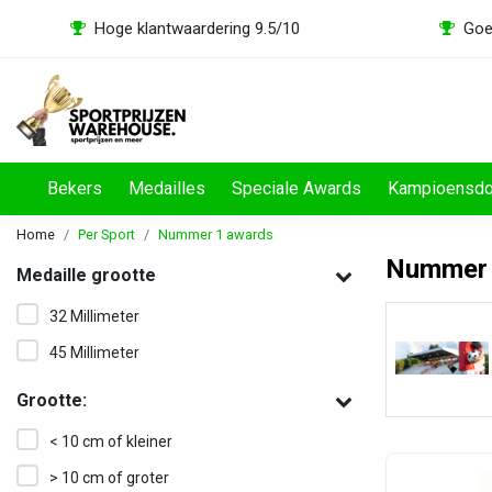
Hoge klantwaardering 9.5/10
Goe
Bekers
Medailles
Speciale Awards
Kampioensd
Home
Per Sport
Nummer 1 awards
Nummer 
Medaille grootte
32 Millimeter
Zwemmen awards
45 Millimeter
Bekijken
Grootte:
< 10 cm of kleiner
> 10 cm of groter