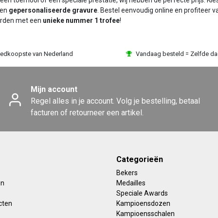
 een toernooi of een speciale prestatie, wij hebben de perfecte prijs. Kie
een
gepersonaliseerde gravure
. Bestel eenvoudig online en profiteer 
rden met een
unieke nummer 1 trofee
!
edkoopste van Nederland
Vandaag besteld = Zelfde d
Mijn account
Regel alles in je account. Volg je bestelling, betaal
facturen of retourneer een artikel.
Categorieën
Bekers
en
Medailles
Speciale Awards
cten
Kampioensdozen
Kampioensschalen