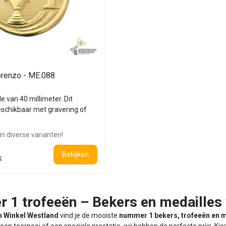
orenzo - ME.088
e van 40 millimeter. Dit
eschikbaar met gravering of
in diverse varianten!
Bekijken
k
1 trofeeën – Bekers en medailles 
n Winkel Westland
vind je de mooiste
nummer 1 bekers, trofeeën en m