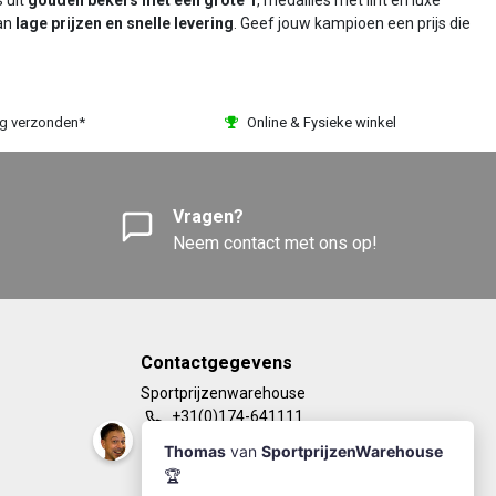
s uit
gouden bekers met een grote 1
, medailles met lint en luxe
van
lage prijzen en snelle levering
. Geef jouw kampioen een prijs die
ag verzonden*
Online & Fysieke winkel
Vragen?
Neem contact met ons op!
Contactgegevens
Sportprijzenwarehouse
+31(0)174-641111
info@sportprijzenwarehouse.nl
Kleine Woerdlaan 19
2671 CA - Naaldwijk