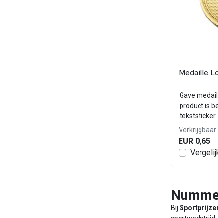
Medaille L
Gave medaill
product is b
tekststicker
Verkrijgbaar 
EUR 0,65
Vergelij
Nummer 
Bij
Sportprijze