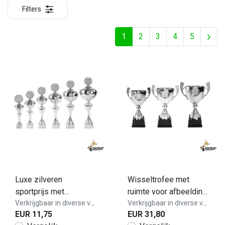
Filters
1
2
3
4
5
Luxe zilveren
Wisseltrofee met
sportprijs met
ruimte voor afbeelding
gravering - AK5850
Verkrijgbaar in diverse varianten!
- AX9226
Verkrijgbaar in diverse varianten!
EUR 11,75
EUR 31,80