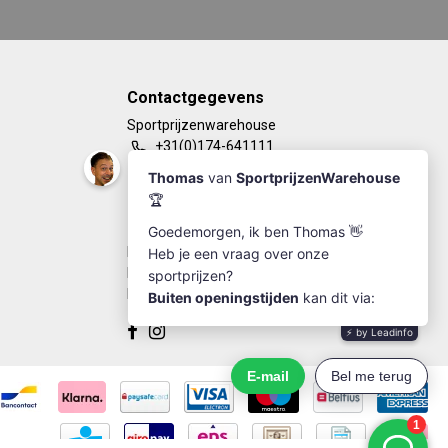
Contactgegevens
Sportprijzenwarehouse
+31(0)174-641111
info@sportprijzenwarehouse.nl
Kleine Woerdlaan 19
2671 CA - Naaldwijk
KvK Number: 63249286
BTW-number: NL002184030B77
Bankrekening: NL67RABO0125923279