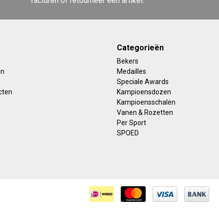
facturen of retourneer een artikel.
Categorieën
Bekers
en
Medailles
Speciale Awards
cten
Kampioensdozen
Kampioensschalen
Vanen & Rozetten
Per Sport
SPOED