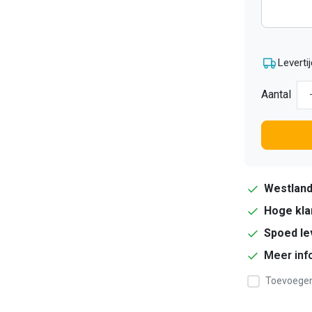
Levertij
Aantal
Westlan
Hoge kla
Spoed le
Meer inf
Toevoegen 