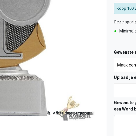
Koop 100 v
Deze sportp
Minimal
Gewenste a
Upload je 
Gewenste g
een Word b
Afbeelding vergroten