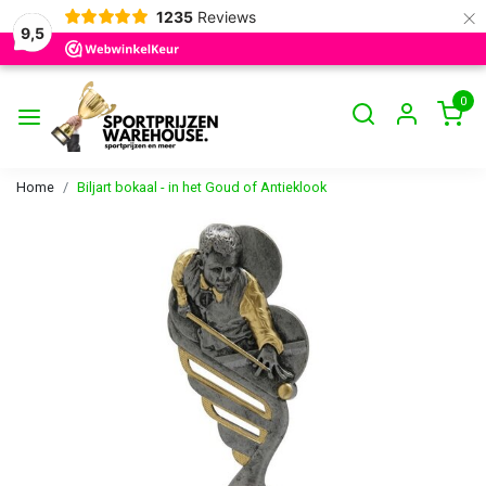
×
1235
Reviews
9,5
0
Home
Biljart bokaal - in het Goud of Antieklook
Vorige
Volge