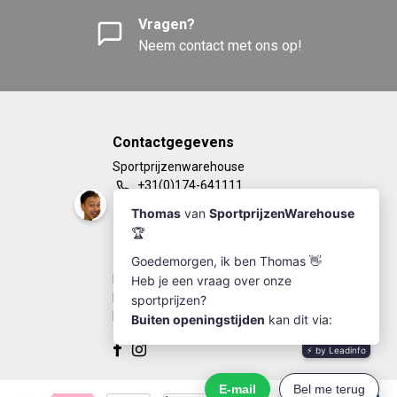
Vragen?
Neem contact met ons op!
Contactgegevens
Sportprijzenwarehouse
+31(0)174-641111
info@sportprijzenwarehouse.nl
Kleine Woerdlaan 19
2671 CA - Naaldwijk
KvK Number: 63249286
BTW-number: NL002184030B77
Bankrekening: NL67RABO0125923279