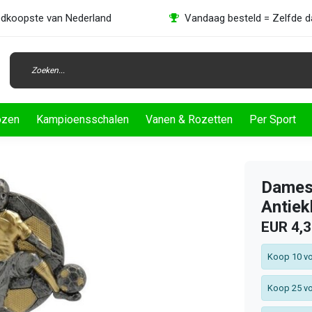
dkoopste van Nederland
Vandaag besteld = Zelfde 
ozen
Kampioensschalen
Vanen & Rozetten
Per Sport
Dames 
Antiek
EUR 4,
Koop 10 vo
Koop 25 vo