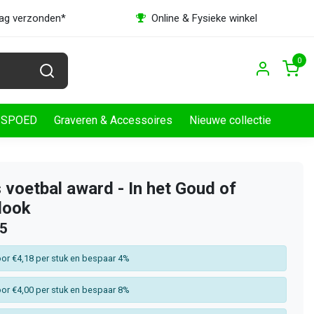
dag verzonden*
Online & Fysieke winkel
0
SPOED
Graveren & Accessoires
Nieuwe collectie
voetbal award - In het Goud of
look
35
or €4,18 per stuk en bespaar 4%
or €4,00 per stuk en bespaar 8%