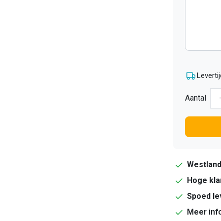
Levertij
Aantal
Westlan
Hoge kla
Spoed le
Meer inf