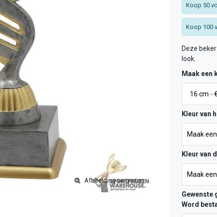
Koop 50 vo
Koop 100 v
Deze beker 
look.
Maak een 
Kleur van h
Kleur van 
Afbeelding vergroten
Gewenste g
Word besta