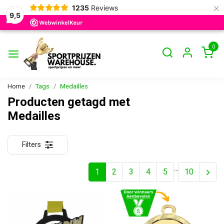
×
1235
Reviews
9,5
0
Home
Tags
Medailles
Producten getagd met
Medailles
Filters
...
1
2
3
4
5
10