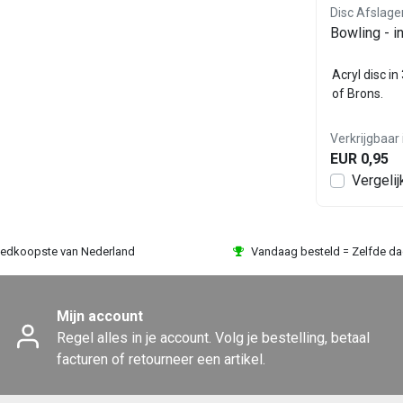
Disc Afslagen
Disc Afslage
4
Kennisbank - inleg Acryl -
Bowling - i
AC036
ilver
Acryl disc in 3 kleuren: Goud, Zilver
Acryl disc in
of Brons.
of Brons.
en!
Verkrijgbaar in diverse varianten!
Verkrijgbaar 
EUR 0,95
EUR 0,95
en
Bekijken
Vergelijk
Vergelij
edkoopste van Nederland
Vandaag besteld = Zelfde d
Mijn account
Regel alles in je account. Volg je bestelling, betaal
facturen of retourneer een artikel.