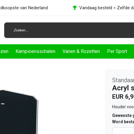
dkoopste van Nederland
Vandaag besteld = Zelfde 
ozen
Kampioensschalen
Vanen & Rozetten
Per Sport
Standaa
Acryl 
EUR 6,
Houder voor
Gewenste g
Word besta