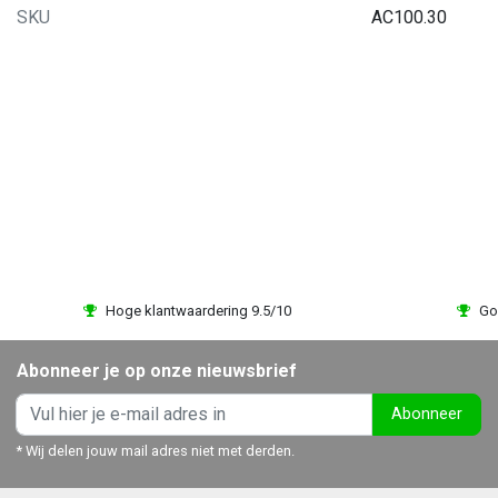
c Afslagen
SKU
Disc Afslagen
AC100.30
rden sport - inleg Acryl -
Duiven - inleg Acryl - AC03
032
yl disc in 3 kleuren: Goud, Zilver
Acryl disc in 3 kleuren: Goud, Z
Brons.
of Brons.
krijgbaar in diverse varianten!
Verkrijgbaar in diverse variant
R 0,95
EUR 0,95
Bekijken
Bekijk
Vergelijk
Vergelijk
Hoge klantwaardering 9.5/10
Go
Abonneer je op onze nieuwsbrief
Abonneer
* Wij delen jouw mail adres niet met derden.