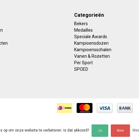
Categorieën
Bekers
en
Medailles
Speciale Awards
cten
Kampioensdozen
Kampioensschalen
Vanen & Rozetten
Per Sport
SPOED
es op om onze website te verbeteren. Is dat akkoord?
Mee
Ja
Nee
deling op
Webwinkel Keur
voor Sportprijzenwarehouse: 9.5/10 (1235 beoorde