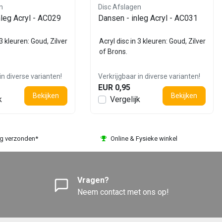
n
Disc Afslagen
nleg Acryl - AC029
Dansen - inleg Acryl - AC031
 3 kleuren: Goud, Zilver
Acryl disc in 3 kleuren: Goud, Zilver
of Brons.
in diverse varianten!
Verkrijgbaar in diverse varianten!
EUR 0,95
Bekijken
Bekijken
k
Vergelijk
ag verzonden*
Online & Fysieke winkel
Vragen?
Neem contact met ons op!