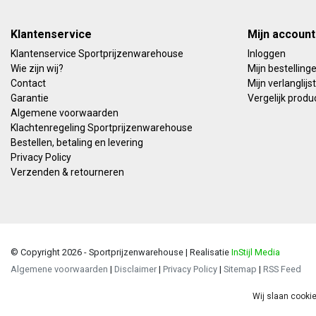
Klantenservice
Mijn account
Klantenservice Sportprijzenwarehouse
Inloggen
Wie zijn wij?
Mijn bestelling
Contact
Mijn verlanglijst
Garantie
Vergelijk produ
Algemene voorwaarden
Klachtenregeling Sportprijzenwarehouse
Bestellen, betaling en levering
Privacy Policy
Verzenden & retourneren
© Copyright 2026 - Sportprijzenwarehouse | Realisatie
InStijl Media
Algemene voorwaarden
|
Disclaimer
|
Privacy Policy
|
Sitemap
|
RSS Feed
Wij slaan cooki
Beoor