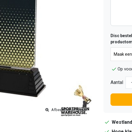
Disc bestel
productom
Op voo
Aantal
Afbeelding vergroten
Westlan
Hoge kla