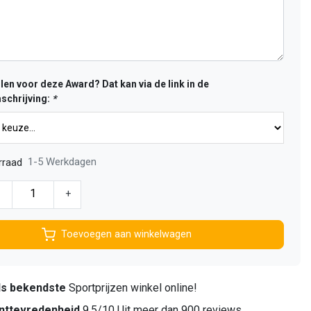
len voor deze Award? Dat kan via de link in de
schrijving:
*
1-5 Werkdagen
rraad
-
+
Toevoegen aan winkelwagen
ds bekendste
Sportprijzen winkel online!
nttevredenheid
9,5/10 Uit meer dan 900 reviews