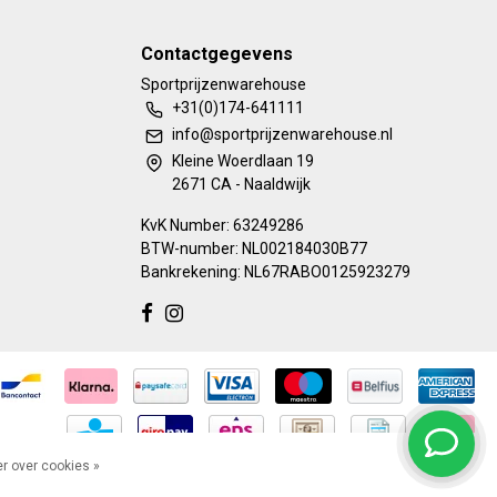
Contactgegevens
Sportprijzenwarehouse
+31(0)174-641111
info@sportprijzenwarehouse.nl
Kleine Woerdlaan 19
2671 CA - Naaldwijk
KvK Number: 63249286
BTW-number: NL002184030B77
Bankrekening: NL67RABO0125923279
r over cookies »
lingen)