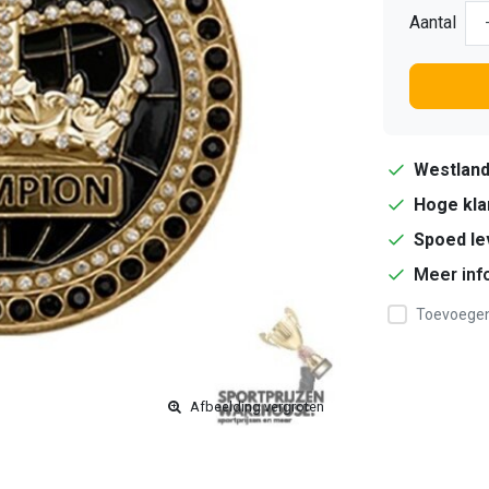
Aantal
Westlan
Hoge kla
Spoed le
Meer inf
Toevoegen 
Afbeelding vergroten