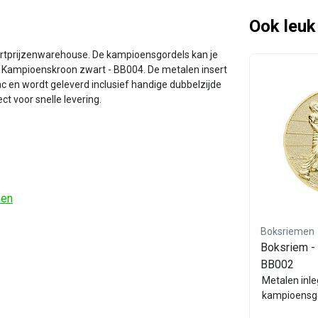
Ook leuk
ortprijzenwarehouse. De kampioensgordels kan je
g - Kampioenskroon zwart - BB004. De metalen insert
 en wordt geleverd inclusief handige dubbelzijde
ct voor snelle levering.
men
Boksriemen
Boksriemen
em
Kampioensgordel / Boksriem
Boksriem - 
Zwart - BB100.30
BB002
Kampioensgordel Zwart
Metalen inle
kampioensg