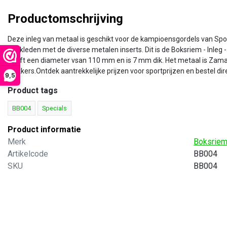
Productomschrijving
Deze inleg van metaal is geschikt voor de kampioensgordels van Sp
aankleden met de diverse metalen inserts. Dit is de Boksriem - Inle
heeft een diameter vsan 110 mm en is 7 mm dik. Het metaal is Zamac
plakkers.Ontdek aantrekkelijke prijzen voor sportprijzen en bestel dire
9,5
Product tags
BB004
Specials
Product informatie
Merk
Boksrie
Artikelcode
BB004
ksriemen
SKU
Boksriemen
BB004
sriem - Inleg Neutraal -
Kampioensgordel / Boksri
06
Wit - BB100.20
alen inleg voor de
Kampioensgordel Wit
mpioensgordels