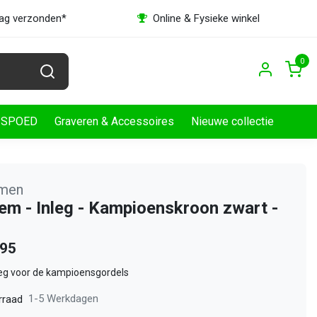
dag verzonden*
Online & Fysieke winkel
0
SPOED
Graveren & Accessoires
Nieuwe collectie
emen
em - Inleg - Kampioenskroon zwart -
,95
leg voor de kampioensgordels
1-5 Werkdagen
rraad