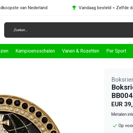
dkoopste van Nederland
Vandaag besteld = Zelfde 
ozen
Kampioensschalen
Vanen & Rozetten
Per Sport
Boksri
Boksri
BB004
EUR 39
Metalen in
Op voo