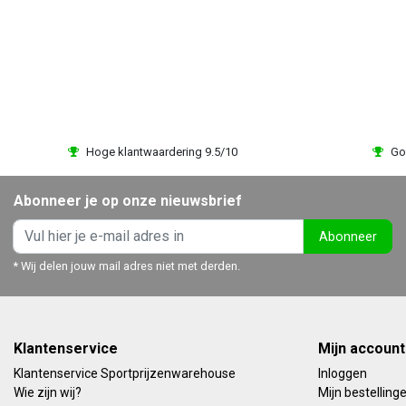
R 14,95
EUR 139,95
Bekijken
Bekijk
Vergelijk
Vergelijk
Hoge klantwaardering 9.5/10
Go
Abonneer je op onze nieuwsbrief
Abonneer
* Wij delen jouw mail adres niet met derden.
Klantenservice
Mijn account
Klantenservice Sportprijzenwarehouse
Inloggen
Wie zijn wij?
Mijn bestelling