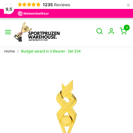
×
1235
Reviews
9,5
0
Home
Budget award in 3 kleuren - Set.354
Vorige
Volge