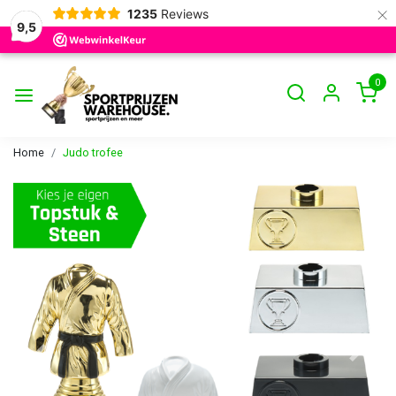
×
1235
Reviews
9,5
0
Home
Judo trofee
Vorige
Volge