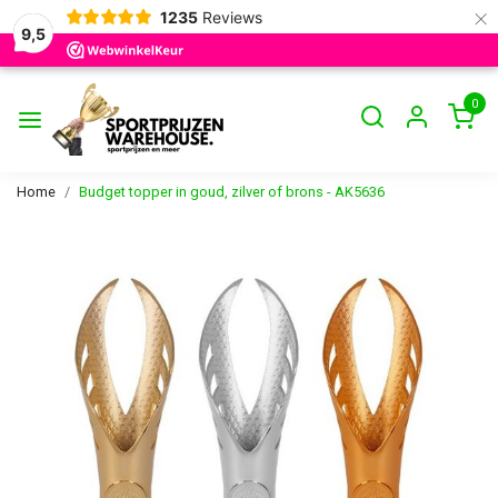
×
1235
Reviews
9,5
0
Home
Budget topper in goud, zilver of brons - AK5636
Vorige
Volge