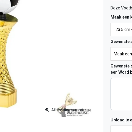
Deze Voetb
Maak een 
Gewenste a
Gewenste g
een Word b
Afbeelding vergroten
Upload je 