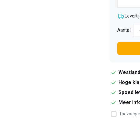
Levertij
Aantal
Westlan
Hoge kla
Spoed le
Meer inf
Toevoegen 