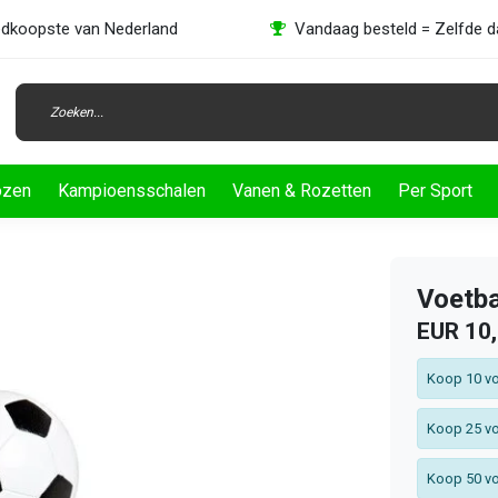
dkoopste van Nederland
Vandaag besteld = Zelfde 
ozen
Kampioensschalen
Vanen & Rozetten
Per Sport
Voetba
EUR 10
Koop 10 vo
Koop 25 vo
Koop 50 vo