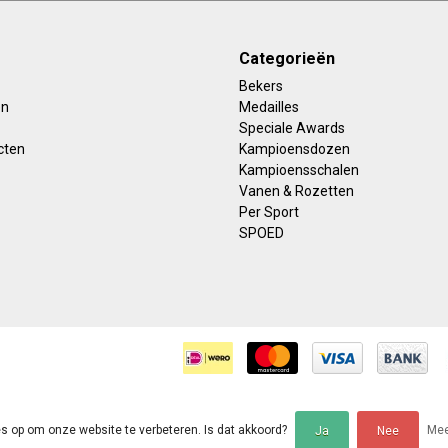
Categorieën
Bekers
en
Medailles
Speciale Awards
cten
Kampioensdozen
Kampioensschalen
Vanen & Rozetten
Per Sport
SPOED
es op om onze website te verbeteren. Is dat akkoord?
Mee
Ja
Nee
deling op
Webwinkel Keur
voor Sportprijzenwarehouse: 9.5/10 (1235 beoorde