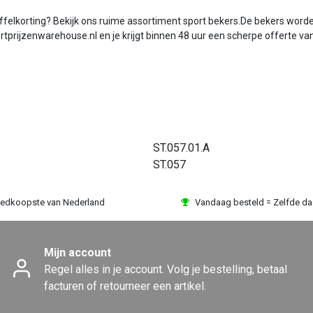
lkorting? Bekijk ons ruime assortiment sport bekers.De bekers worden s
rtprijzenwarehouse.nl en je krijgt binnen 48 uur een scherpe offerte va
ST.057.01.A
ST.057
edkoopste van Nederland
Vandaag besteld = Zelfde d
Mijn account
Regel alles in je account. Volg je bestelling, betaal
facturen of retourneer een artikel.