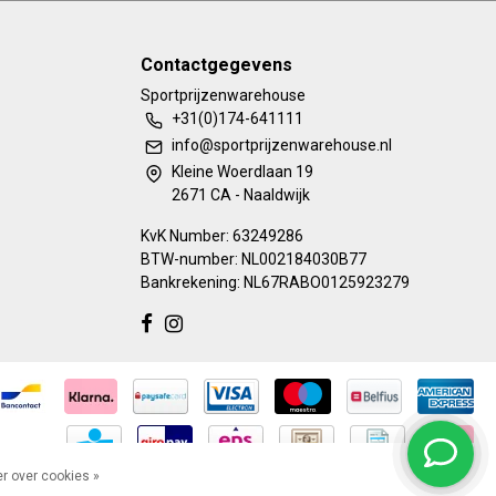
Contactgegevens
Sportprijzenwarehouse
+31(0)174-641111
info@sportprijzenwarehouse.nl
Kleine Woerdlaan 19
2671 CA - Naaldwijk
KvK Number: 63249286
BTW-number: NL002184030B77
Bankrekening: NL67RABO0125923279
r over cookies »
lingen)