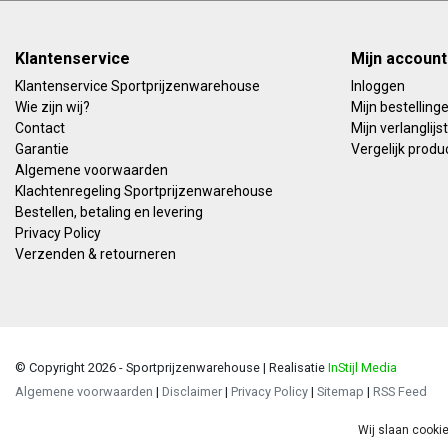
Klantenservice
Mijn account
Klantenservice Sportprijzenwarehouse
Inloggen
Wie zijn wij?
Mijn bestelling
Contact
Mijn verlanglijst
Garantie
Vergelijk produ
Algemene voorwaarden
Klachtenregeling Sportprijzenwarehouse
Bestellen, betaling en levering
Privacy Policy
Verzenden & retourneren
© Copyright 2026 - Sportprijzenwarehouse | Realisatie
InStijl Media
Algemene voorwaarden
|
Disclaimer
|
Privacy Policy
|
Sitemap
|
RSS Feed
Wij slaan cooki
Beoor