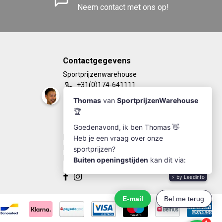
Neem contact met ons op!
Contactgegevens
Sportprijzenwarehouse
+31(0)174-641111
info@sportprijzenwarehouse.nl
Kleine Woerdlaan 19
2671 CA - Naaldwijk
KvK Number: 63249286
BTW-number: NL002184030B77
Bankrekening: NL67RABO0125923279