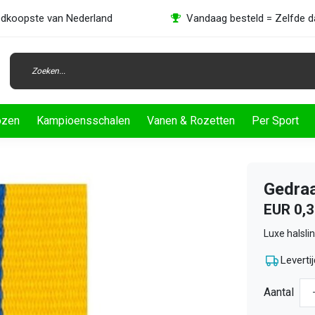
dkoopste van Nederland
Vandaag besteld = Zelfde 
ozen
Kampioensschalen
Vanen & Rozetten
Per Sport
Gedraa
EUR 0,
Luxe halsli
Levertij
Aantal