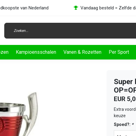
dkoopste van Nederland
Vandaag besteld = Zelfde 
ozen
Kampioensschalen
Vanen & Rozetten
Per Sport
Super 
OP=O
EUR 5,
Extra voord
keuze
Spoed?:
*