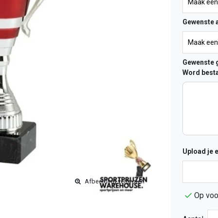
Gewenste a
Gewenste g
Word besta
Upload je 
Afbeelding vergroten
Op voo