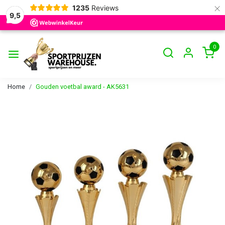
×
1235
Reviews
9,5
0
Home
Gouden voetbal award - AK5631
Vorige
Volge