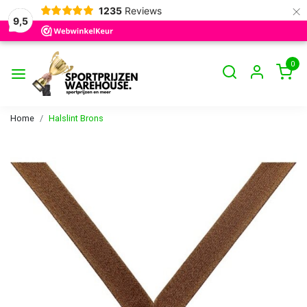
×
1235
Reviews
9,5
0
Home
Halslint Brons
Vorige
Volge