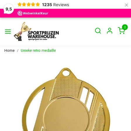
×
1235
Reviews
9,5
0
Home
Unieke retro medaille
Vorige
Volge