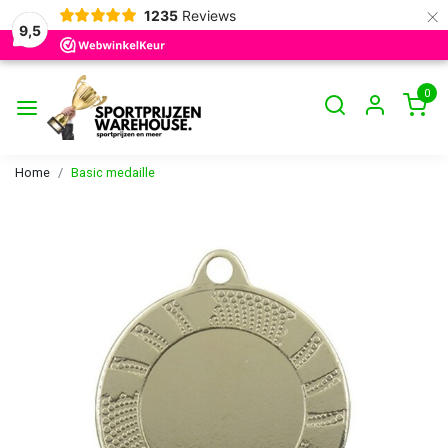
×
1235
Reviews
9,5
0
Home
Basic medaille
Vorige
Volge