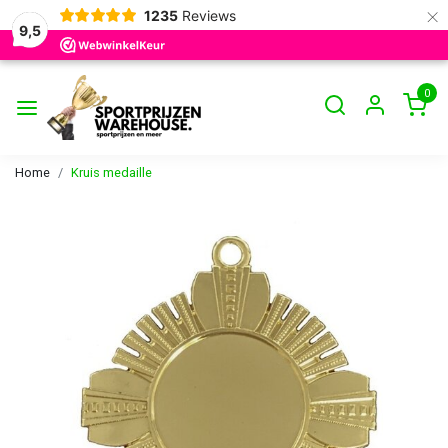
×
1235
Reviews
9,5
0
Home
Kruis medaille
Vorige
Volge