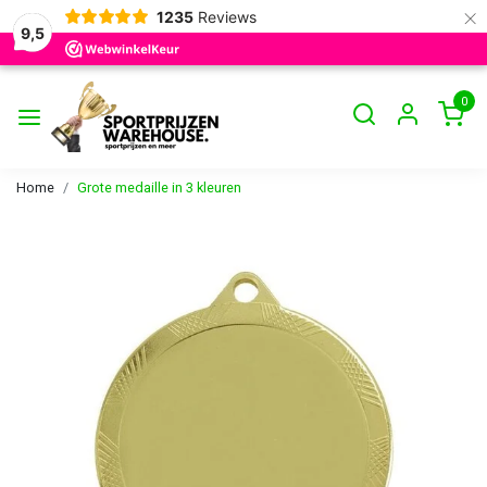
×
1235
Reviews
9,5
0
Home
Grote medaille in 3 kleuren
Vorige
Volge