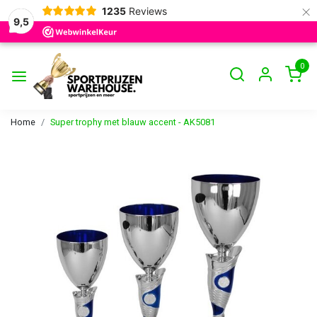
×
1235
Reviews
9,5
0
Home
Super trophy met blauw accent - AK5081
Vorige
Volge