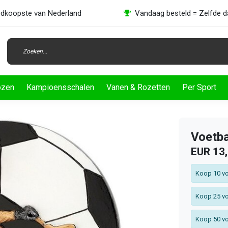
dkoopste van Nederland
Vandaag besteld = Zelfde 
ozen
Kampioensschalen
Vanen & Rozetten
Per Sport
Voetba
EUR 13
Koop 10 vo
Koop 25 vo
Koop 50 vo