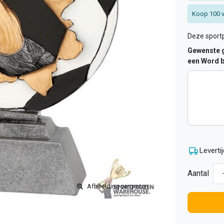
Koop 100 v
Deze sportp
Gewenste g
een Word b
Levertij
Aantal
Afbeelding vergroten