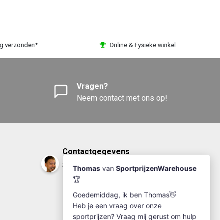
ag verzonden*
Online & Fysieke winkel
Vragen?
Neem contact met ons op!
Contactgegevens
Sportprijzenwarehouse
+31(0)174-641111
info@sportprijzenwarehouse.nl
Kleine Woerdlaan 19
2671 CA - Naaldwijk