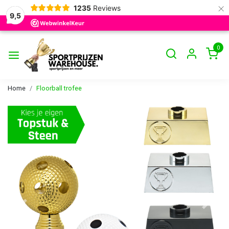
×
1235
Reviews
9,5
0
Home
Floorball trofee
Vorige
Volge