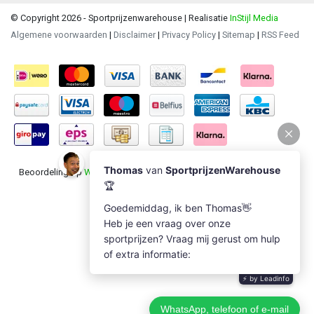
© Copyright 2026 - Sportprijzenwarehouse | Realisatie
InStijl Media
Algemene voorwaarden
|
Disclaimer
|
Privacy Policy
|
Sitemap
|
RSS Feed
Beoordeling op
Webwinkel Keur
voor Sportprijzenwarehouse: 9.5/10
(1235 beoordelingen)