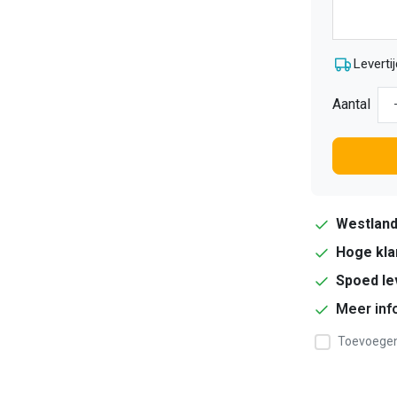
Levertij
Aantal
Westlan
Hoge kla
Spoed le
Meer inf
Toevoegen 