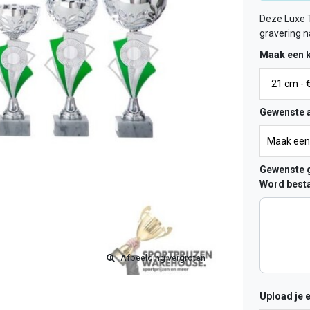
Deze Luxe 
gravering 
Maak een 
Gewenste a
Gewenste g
Word besta
Afbeelding vergroten
Upload je 