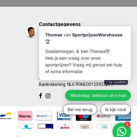
Contactgegevens
Sportprijzenwarehouse
+31(0)174-641111
info@sportprijzenwarehouse.nl
Kleine Woerdlaan 19
2671 CA - Naaldwijk
KvK Number: 63249286
BTW-number: NL002184030B77
Bankrekening: NL67RABO0125923279