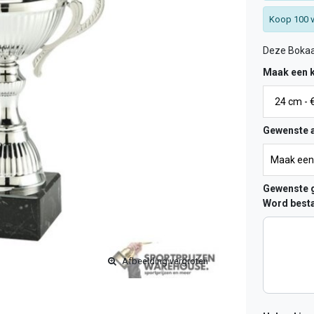
Koop 100 v
Deze Bokaa
Maak een 
Gewenste a
Gewenste g
Word besta
Afbeelding vergroten