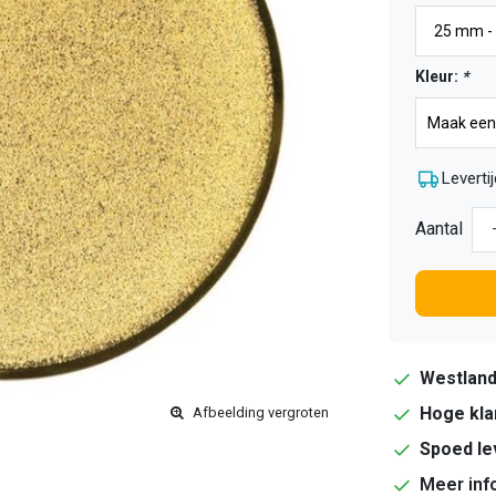
Kleur:
*
Levertij
Aantal
Westlan
Hoge kla
Afbeelding vergroten
Spoed le
Meer inf