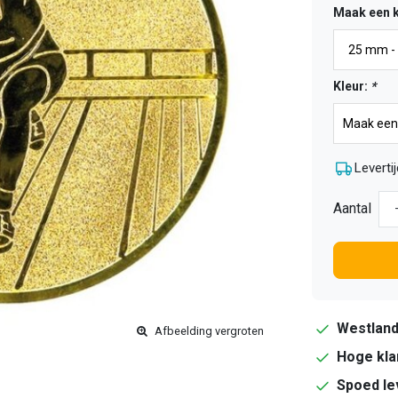
Maak een 
Kleur:
*
Levertij
Aantal
Westlan
Afbeelding vergroten
Hoge kla
Spoed le