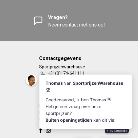
Vragen?
Neem contact met ons op!
Contactgegevens
Sportprijzenwarehouse
+31(0)174-641111
info@sportprijzenwarehouse.nl
Kleine Woerdlaan 19
2671 CA - Naaldwijk
KvK Number: 63249286
BTW-number: NL002184030B77
Bankrekening: NL67RABO0125923279