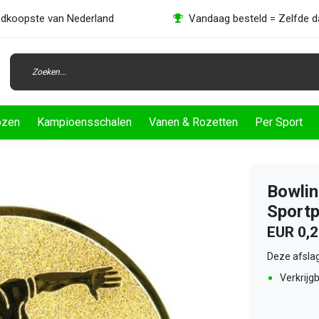
dkoopste van Nederland
Vandaag besteld = Zelfde 
ozen
Kampioensschalen
Vanen & Rozetten
Per Sport
Bowlin
Sportp
EUR 0,
Deze afslag
Verkrijgb