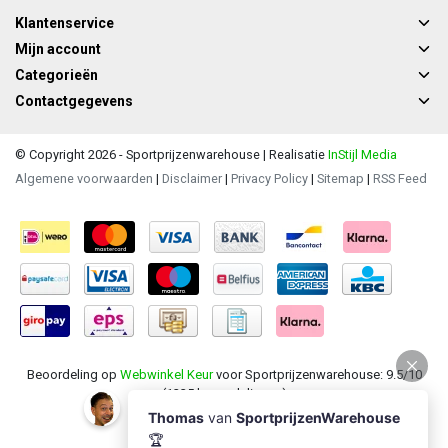
Klantenservice
Mijn account
Categorieën
Contactgegevens
© Copyright 2026 - Sportprijzenwarehouse | Realisatie
InStijl Media
Algemene voorwaarden
|
Disclaimer
|
Privacy Policy
|
Sitemap
|
RSS Feed
Beoordeling op
Webwinkel Keur
voor Sportprijzenwarehouse: 9.5/10
(1235 beoordelingen)