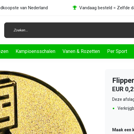
dkoopste van Nederland
Vandaag besteld = Zelfde 
ozen
Kampioensschalen
Vanen & Rozetten
Per Sport
Flippe
EUR 0,
Deze afslag
Verkrijgb
Maak een 