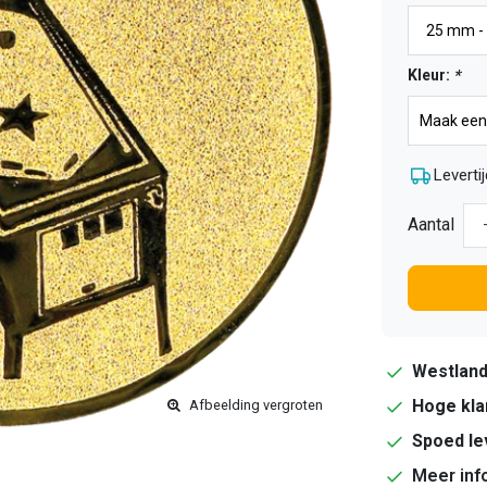
Kleur:
*
Levertij
Aantal
Westlan
Hoge kla
Afbeelding vergroten
Spoed le
Meer inf