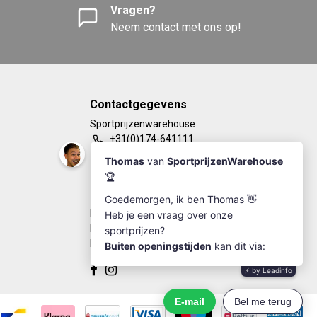
Vragen?
Neem contact met ons op!
Contactgegevens
Sportprijzenwarehouse
+31(0)174-641111
info@sportprijzenwarehouse.nl
Kleine Woerdlaan 19
2671 CA - Naaldwijk
KvK Number: 63249286
BTW-number: NL002184030B77
Bankrekening: NL67RABO0125923279