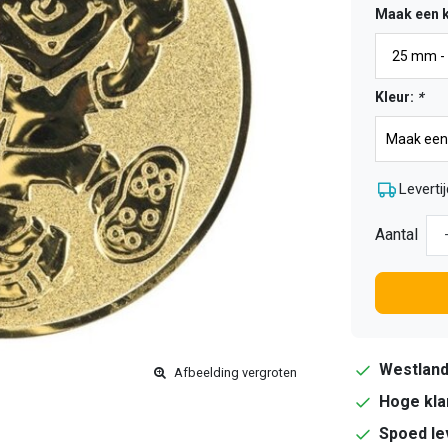
Maak een 
Kleur:
*
Levertij
Aantal
Westlan
Afbeelding vergroten
Hoge kla
Spoed le