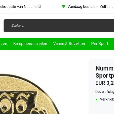
dkoopste van Nederland
Vandaag besteld = Zelfde 
ozen
Kampioensschalen
Vanen & Rozetten
Per Sport
Nummer
Sportp
EUR 0,
Deze afslag
Verkrijgb