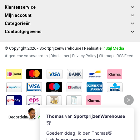
Klantenservice
Mijn account
Categorieën
Contactgegevens
© Copyright 2026 - Sportprijzenwarehouse | Realisatie
InStijl Media
Algemene voorwaarden
|
Disclaimer
|
Privacy Policy
|
Sitemap
|
RSS Feed
Beoordeling op
Webwinkel Keur
voor Sportprijzenwarehouse: 9.5/10
(1235 beoordelingen)