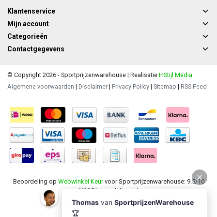
Klantenservice
Mijn account
Categorieën
Contactgegevens
© Copyright 2026 - Sportprijzenwarehouse | Realisatie
InStijl Media
Algemene voorwaarden
|
Disclaimer
|
Privacy Policy
|
Sitemap
|
RSS Feed
Beoordeling op
Webwinkel Keur
voor Sportprijzenwarehouse: 9.5/10
(1235 beoordelingen)