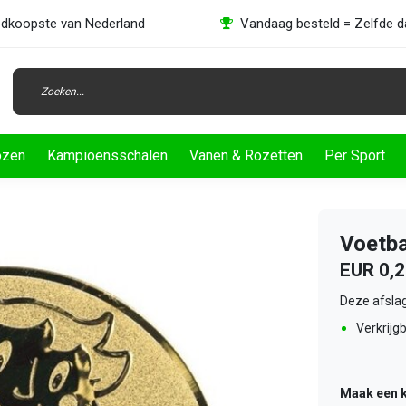
dkoopste van Nederland
Vandaag besteld = Zelfde 
ozen
Kampioensschalen
Vanen & Rozetten
Per Sport
Voetba
EUR 0,
Deze afslag
Verkrijgb
Maak een 