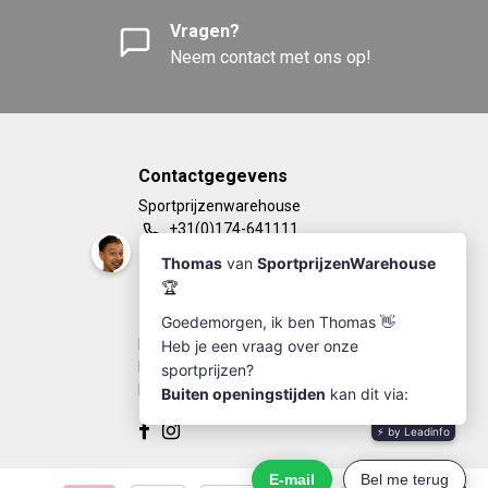
Vragen?
Neem contact met ons op!
Contactgegevens
Sportprijzenwarehouse
+31(0)174-641111
info@sportprijzenwarehouse.nl
Kleine Woerdlaan 19
2671 CA - Naaldwijk
KvK Number: 63249286
BTW-number: NL002184030B77
Bankrekening: NL67RABO0125923279