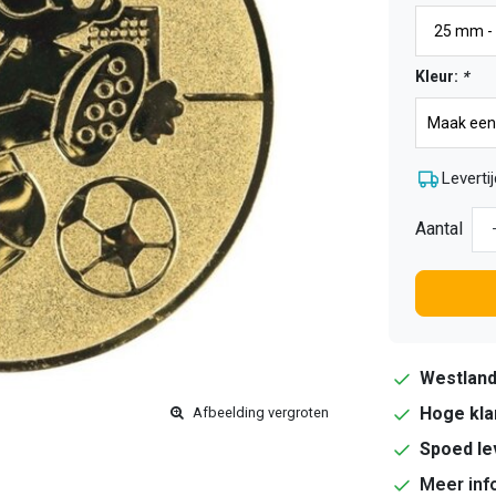
Kleur:
*
Levertij
Aantal
Westlan
Hoge kla
Afbeelding vergroten
Spoed le
Meer inf