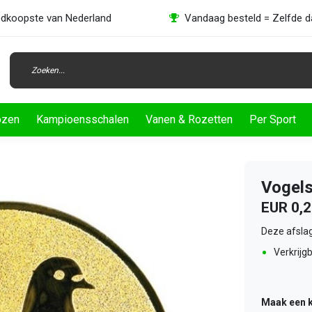
dkoopste van Nederland
Vandaag besteld = Zelfde 
ozen
Kampioensschalen
Vanen & Rozetten
Per Sport
Vogels
EUR 0,
Deze afslag
Verkrijgb
Maak een 