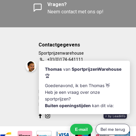
Vragen?
Neem contact met ons op!
Contactgegevens
Sportprijzenwarehouse
+31(0)174-641111
info@sportprijzenwarehouse.nl
Kleine Woerdlaan 19
2671 CA - Naaldwijk
KvK Number: 63249286
BTW-number: NL002184030B77
Bankrekening: NL67RABO0125923279