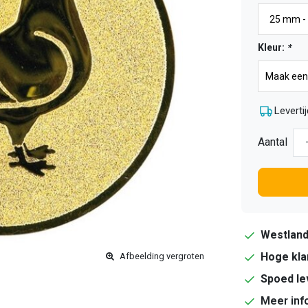
Kleur:
*
Levertij
Aantal
Westlan
Hoge kla
Afbeelding vergroten
Spoed le
Meer inf