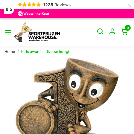
×
1235
Reviews
9,5
0
Home
Kids award in diverse hoogtes
Vorige
Volge